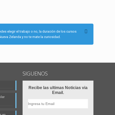
s elegir el trabajo o no, la duración de los cursos
ueva Zelanda y no te mate la curiosidad.
SIGUENOS
Recibe las ultimas Noticias via
Email.
ler
s en