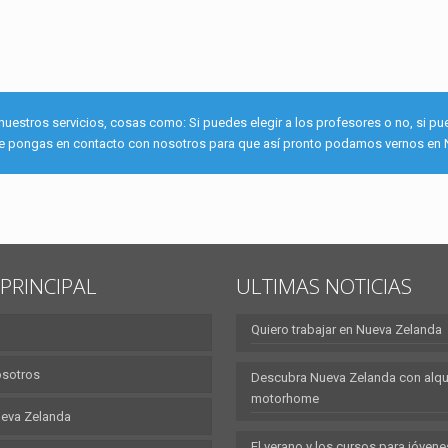
tros servicios, cosas como: Si puedes elegir a los profesores o no, si puede
e te pongas en contacto con nosotros para que así pronto podamos vernos en N
PRINCIPAL
ULTIMAS NOTICIAS
Quiero trabajar en Nueva Zelanda
osotros
Descubra Nueva Zelanda con alqui
motorhome
eva Zelanda
El verano y los cursos para jóvene