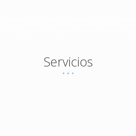
s más difíciles que les toca hacer a los estudiantes, a veces esto sucede porq
ad Estudiaenelextranjero.es quiere brindarte una información bastante comple
r a otro país, y qué mejor opción que hacerlo con nuestros servicios en Nuev
Servicios