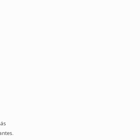
más
antes.