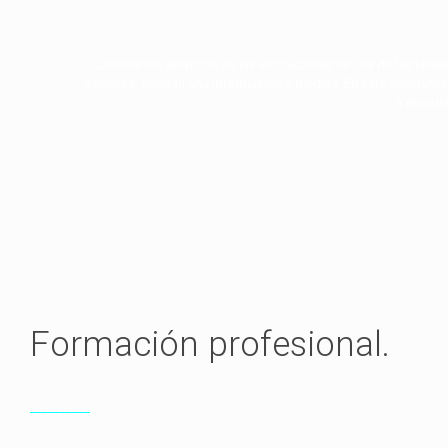
Conocer los servicios de las instituciones es una de las tarea
palabras, brindan una información a medias. En esta oportunid
a estudia
Formación profesional.
__________