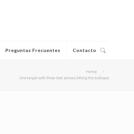
Preguntas Frecuentes
Contacto
Home
One target with three dart arrows hitting the bullseye