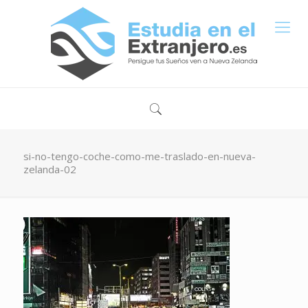
si-no-tengo-coche-como-me-traslado-en-nueva-
zelanda-02