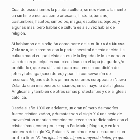
Cuando escuchamos la palabra cultura, se nos viene a la mente
un sin fin elementos como artesanía, historia, turismo,
costumbres, hábitos, símbolos, magia, esculturas, tejidos, y
algunas más; pero hablar de cultura es a su vez hablar de
religión.
Si hablamos de la religión como parte de la
cultura de Nueva
Zelanda,
iniciaremos con la parte ancestral de esta nación. La
cultura maorí era politeísta antes de la llegada de los europeos.
Una de sus principales características era el tapu (sagrado y/o
prohibido), que era utilizado para mantener la condición de
jefes y tohunga (sacerdotes) y para la conservación de
recursos. Algunos de los primeros colonos europeos en Nueva
Zelanda eran misioneros cristianos, en su mayoría de la Iglesia
Anglicana, y también de otras ramas protestantes y de la Iglesia
católica.
Desde el año 1830 en adelante, un gran número de maoríes
fueron cristianizados, y durante todo el siglo XIX una serie de
movimientos maoríes combinaron creencias tradicionales con el
cristianismo, como por ejemplo Pai Marire, Ringatu, y en los
primeros del siglo XX, Ratana. Normalmente se centraron en un
profeta-líder.
“Estas iglesias aún siguen atrayendo fieles, ya que