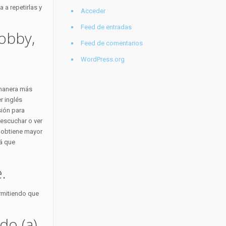
 a repetirlas y
Acceder
Feed de entradas
obby,
Feed de comentarios
WordPress.org
 manera más
r inglés
sión para
 escuchar o ver
o obtiene mayor
rá que
.
ermitiendo que
do (a)