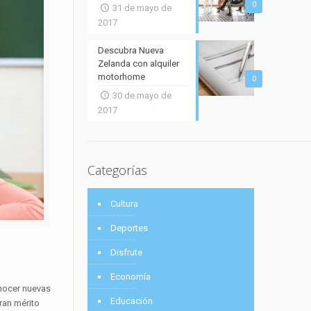
0
31 de mayo de
2017
Descubra Nueva
Zelanda con alquiler
motorhome
0
30 de mayo de
2017
Categorías
Cultura
Deportes
Disfrute
Economía
onocer nuevas
Educación
ran mérito