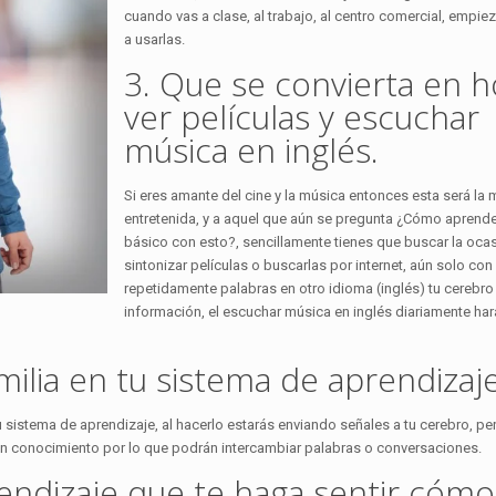
cuando vas a clase, al trabajo, al centro comercial, empieza
a usarlas.
3. Que se convierta en h
ver películas y escuchar
música en inglés.
Si eres amante del cine y la música entonces esta será la
entretenida, y a aquel que aún se pregunta ¿Cómo aprende
básico con esto?, sencillamente tienes que buscar la oca
sintonizar películas o buscarlas por internet, aún solo con
repetidamente palabras en otro idioma (inglés) tu cerebr
información, el escuchar música en inglés diariamente ha
amilia en tu sistema de aprendizaje
u sistema de aprendizaje, al hacerlo estarás enviando señales a tu cerebro, p
rán conocimiento por lo que podrán intercambiar palabras o conversaciones.
rendizaje que te haga sentir cómo