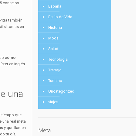
 5 consejos
España
Estilo de Vida
entra también
il si tomas en
Historia
Moda
Salud
 de
cómo
Tecnología
ster en inglés
Trabajo
Turismo
te una
Uncategorized
viajes
l tiempo que
e una real meta
as y que llamen
Meta
do tu día,