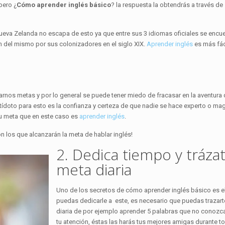
pero ¿
Cómo aprender inglés básico
? la respuesta la obtendrás a través de
nueva Zelanda no escapa de esto ya que entre sus 3 idiomas oficiales se encu
ión del mismo por sus colonizadores en el siglo XIX.
Aprender inglés
es más fác
nos metas y por lo general se puede tener miedo de fracasar en la aventura
doto para esto es la confianza y certeza de que nadie se hace experto o magí
 tu meta que en este caso es
aprender inglés
.
on los que alcanzarán la meta de hablar inglés!
2. Dedica tiempo y tráza
meta diaria
Uno de los secretos de cómo aprender inglés básico es e
puedas dedicarle a este, es necesario que puedas trazart
diaria de por ejemplo aprender 5 palabras que no conozc
tu atención, éstas las harás tus mejores amigas durante to