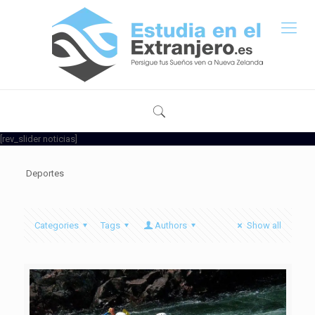
[rev_slider noticias]
Deportes
Categories
Tags
Authors
Show all