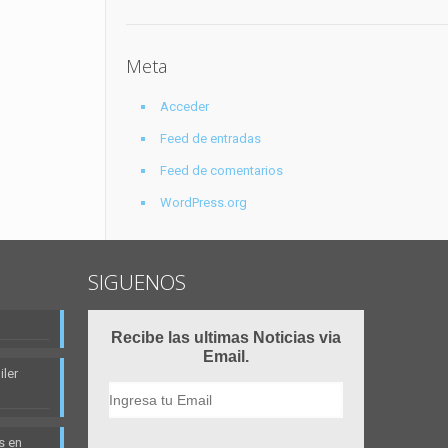
Meta
Acceder
Feed de entradas
Feed de comentarios
WordPress.org
SIGUENOS
Recibe las ultimas Noticias via
Email.
ler
s en