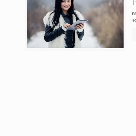
Pá
so