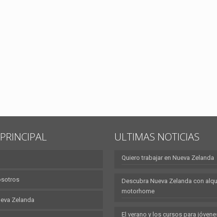
PRINCIPAL
ULTIMAS NOTICIAS
Quiero trabajar en Nueva Zelanda
osotros
Descubra Nueva Zelanda con alqui
motorhome
eva Zelanda
El verano y los cursos para jóvene