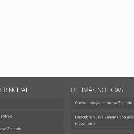
PRINCIPAL
ULTIMAS NOTICIAS
Quiero trabajar en Nueva Zelanda
osotros
Descubra Nueva Zelanda con alqui
motorhome
eva Zelanda