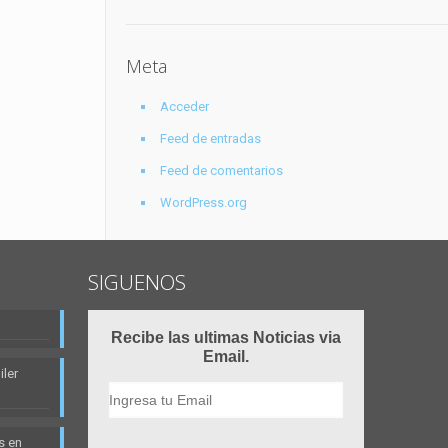
Meta
Acceder
Feed de entradas
Feed de comentarios
WordPress.org
SIGUENOS
Recibe las ultimas Noticias via
Email.
ler
s en