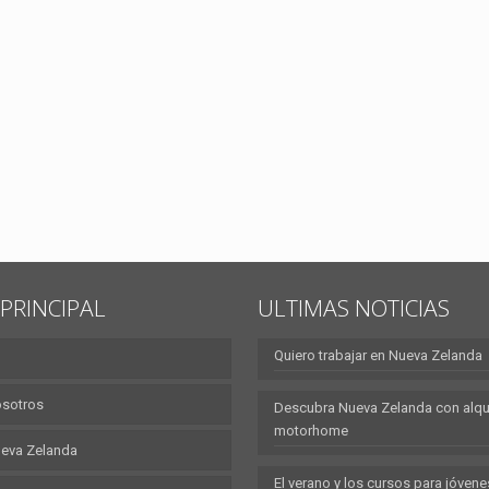
PRINCIPAL
ULTIMAS NOTICIAS
Quiero trabajar en Nueva Zelanda
osotros
Descubra Nueva Zelanda con alqui
motorhome
eva Zelanda
El verano y los cursos para jóvene