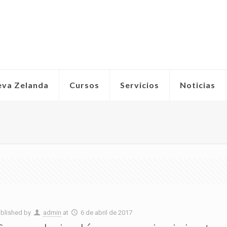
eva Zelanda
Cursos
Servicios
Noticias
blished by
admin
at
6 de abril de 2017