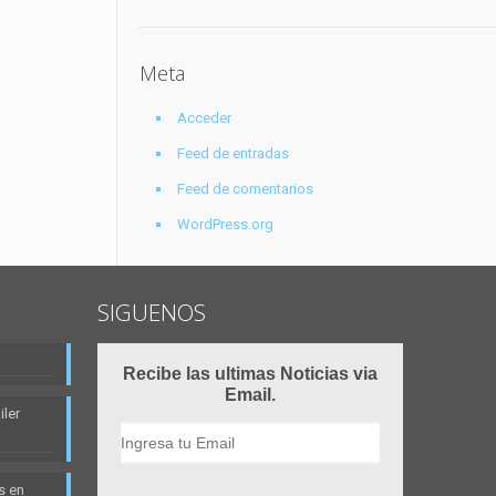
Meta
Acceder
Feed de entradas
Feed de comentarios
WordPress.org
SIGUENOS
Recibe las ultimas Noticias via
Email.
ler
s en