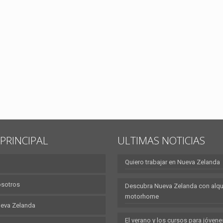
PRINCIPAL
ULTIMAS NOTICIAS
Quiero trabajar en Nueva Zelanda
osotros
Descubra Nueva Zelanda con alqui
motorhome
eva Zelanda
El verano y los cursos para jóvene