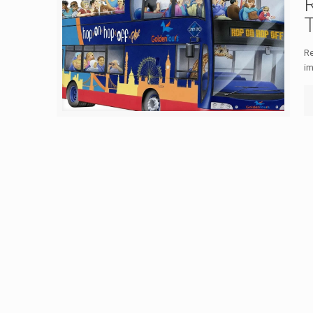
Re
im