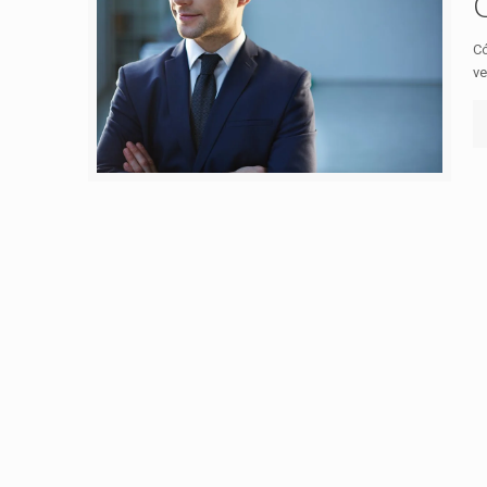
Có
ve