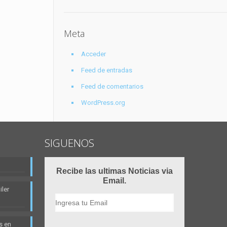
Meta
Acceder
Feed de entradas
Feed de comentarios
WordPress.org
SIGUENOS
Recibe las ultimas Noticias via
Email.
ler
s en