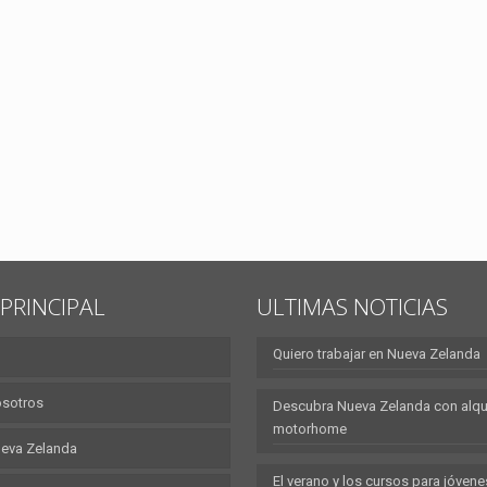
PRINCIPAL
ULTIMAS NOTICIAS
Quiero trabajar en Nueva Zelanda
osotros
Descubra Nueva Zelanda con alqui
motorhome
eva Zelanda
El verano y los cursos para jóvene