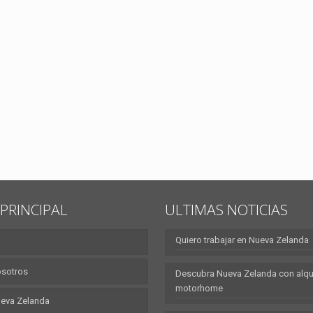
PRINCIPAL
ULTIMAS NOTICIAS
Quiero trabajar en Nueva Zelanda
osotros
Descubra Nueva Zelanda con alqui
motorhome
eva Zelanda