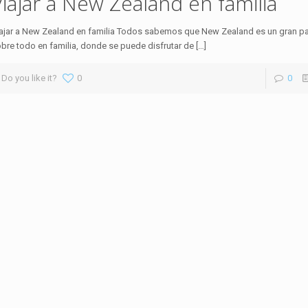
iajar a New Zealand en familia
ajar a New Zealand en familia Todos sabemos que New Zealand es un gran país
bre todo en familia, donde se puede disfrutar de
[…]
Do you like it?
0
0