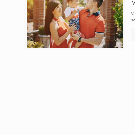
V
Vi
so