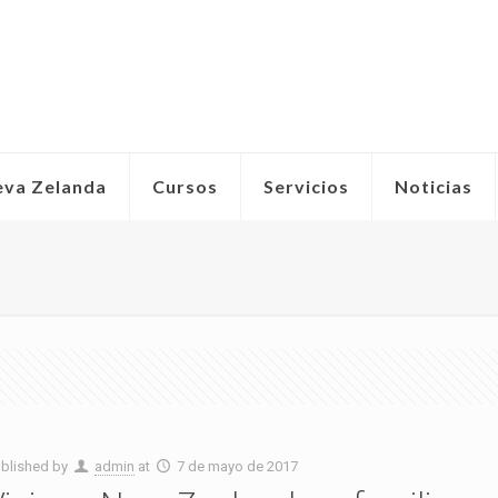
eva Zelanda
Cursos
Servicios
Noticias
blished by
admin
at
7 de mayo de 2017