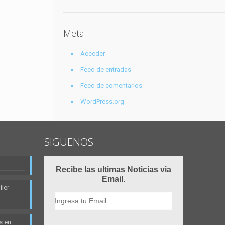
Meta
Acceder
Feed de entradas
Feed de comentarios
WordPress.org
SIGUENOS
Recibe las ultimas Noticias via
Email.
ler
s en