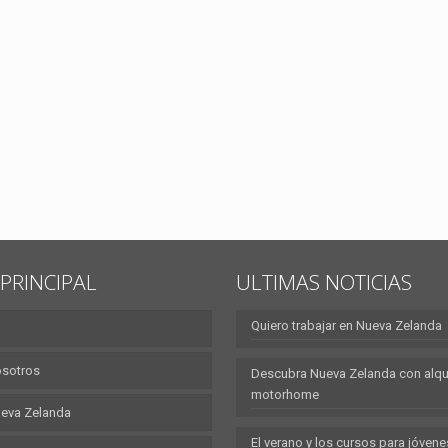
PRINCIPAL
ULTIMAS NOTICIAS
Quiero trabajar en Nueva Zelanda
osotros
Descubra Nueva Zelanda con alqui
motorhome
eva Zelanda
El verano y los cursos para jóvene