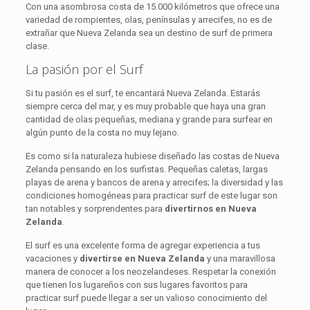
Con una asombrosa costa de 15.000 kilómetros que ofrece una
variedad de rompientes, olas, penínsulas y arrecifes, no es de
extrañar que Nueva Zelanda sea un destino de surf de primera
clase.
La pasión por el Surf
Si tu pasión es el surf, te encantará Nueva Zelanda. Estarás
siempre cerca del mar, y es muy probable que haya una gran
cantidad de olas pequeñas, mediana y grande para surfear en
algún punto de la costa no muy lejano.
Es como si la naturaleza hubiese diseñado las costas de Nueva
Zelanda pensando en los surfistas. Pequeñas caletas, largas
playas de arena y bancos de arena y arrecifes; la diversidad y las
condiciones homogéneas para practicar surf de este lugar son
tan notables y sorprendentes para
divertirnos en Nueva
Zelanda
.
El surf es una excelente forma de agregar experiencia a tus
vacaciones y
divertirse en Nueva Zelanda
y una maravillosa
manera de conocer a los neozelandeses. Respetar la conexión
que tienen los lugareños con sus lugares favoritos para
practicar surf puede llegar a ser un valioso conocimiento del