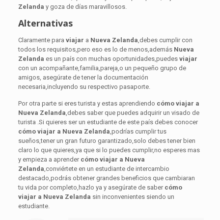
Zelanda
y goza de días maravillosos.
Alternativas
Claramente para
viajar
a
Nueva Zelanda
,debes cumplir con
todos los requisitos,pero eso es lo de menos,además
Nueva
Zelanda
es un país con muchas oportunidades,puedes
viajar
con un acompañante,familia,pareja,o un pequeño grupo de
amigos, asegúrate de tener la documentación
necesaria,incluyendo su respectivo pasaporte.
Por otra parte si eres turista y estas aprendiendo
cómo
viajar a
Nueva Zelanda
,debes saber que puedes adquirir un visado de
turista .Si quieres ser un estudiante de este país debes conocer
cómo
viajar a Nueva Zelanda
,podrías cumplir tus
sueños,tener un gran futuro garantizado,solo debes tener bien
claro lo que quieres,ya que si lo puedes cumplir,no esperes mas
y empieza a aprender
cómo
viajar a Nueva
Zelanda
,conviértete en un estudiante de intercambio
destacado,podrás obtener grandes beneficios que cambiaran
tu vida por completo,hazlo ya y asegúrate de saber
cómo
viajar a Nueva Zelanda
sin inconvenientes siendo un
estudiante.