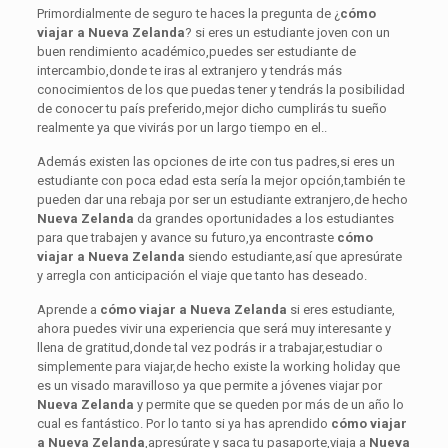
Primordialmente de seguro te haces la pregunta de ¿
cómo
viajar a Nueva Zelanda
? si eres un estudiante joven con un
buen rendimiento académico,puedes ser estudiante de
intercambio,donde te iras al extranjero y tendrás más
conocimientos de los que puedas tener y tendrás la posibilidad
de conocer tu país preferido,mejor dicho cumplirás tu sueño
realmente ya que vivirás por un largo tiempo en el..
Además existen las opciones de irte con tus padres,si eres un
estudiante con poca edad esta sería la mejor opción,también te
pueden dar una rebaja por ser un estudiante extranjero,de hecho
Nueva Zelanda
da grandes oportunidades a los estudiantes
para que trabajen y avance su futuro,ya encontraste
cómo
viajar a Nueva Zelanda
siendo estudiante,así que apresúrate
y arregla con anticipación el viaje que tanto has deseado.
Aprende a
cómo
viajar a Nueva Zelanda
si eres estudiante,
ahora puedes vivir una experiencia que será muy interesante y
llena de gratitud,donde tal vez podrás ir a trabajar,estudiar o
simplemente para viajar,de hecho existe la working holiday que
es un visado maravilloso ya que permite a jóvenes viajar por
Nueva Zelanda
y permite que se queden por más de un año lo
cual es fantástico. Por lo tanto si ya has aprendido
cómo
viajar
a Nueva Zelanda
,apresúrate y saca tu pasaporte,viaja a
Nueva