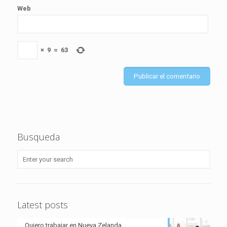
Web
×
9
=
63
Busqueda
Latest posts
Quiero trabajar en Nueva Zelanda