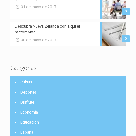
31 de mayo de 2017
0
Descubra Nueva Zelanda con alquiler
motorhome
0
30 de mayo de 2017
Categorías
Cultura
Deportes
Disfrute
Economía
Educación
España