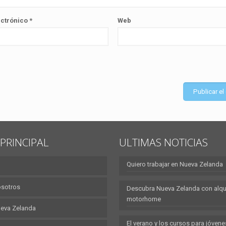
ectrónico
*
Web
PRINCIPAL
ULTIMAS NOTICIAS
Quiero trabajar en Nueva Zelanda
osotros
Descubra Nueva Zelanda con alqui
motorhome
eva Zelanda
El verano y los cursos para jóvene