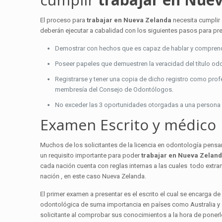
El proceso para
trabajar en Nueva Zelanda
necesita cumplir 
deberán ejecutar a cabalidad con los siguientes pasos para pre
Demostrar con hechos que es capaz de hablar y comprende
Poseer papeles que demuestren la veracidad del título od
Registrarse y tener una copia de dicho registro como prof
membresía del Consejo de Odontólogos.
No exceder las 3 oportunidades otorgadas a una persona 
Examen Escrito y médico
Muchos de los solicitantes de la licencia en odontología pensa
un requisito importante para poder
trabajar en Nueva Zelan
cada nación cuenta con reglas internas a las cuales todo extran
nación , en este caso Nueva Zelanda.
El primer examen a presentar es el escrito el cual se encarga d
odontológica de suma importancia en países como Australia y
solicitante al comprobar sus conocimientos a la hora de ponerl