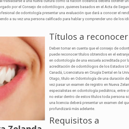
 al trasladarse a una nueva cultura como la nación oceánica deberá obtener un
orgado por el Consejo de odontólogos ,quienes basados en el Acta de Segur
ofesional de odontología presentar una evaluación que dará a conocer el rend
iendo a su vez una persona calificado para hablar y comprender uno de los id
Títulos a reconocer
Deben tomar en cuenta que el consejo de odon
puede reconocer títulos obtenidos en el extra
en odontología de una escuela acreditada por 
acreditación de odontólogos de los Estados U
Canadá, Licenciatura en Cirugía Dental en la Uni
Otago, título en Odontología de una duración de
vez pasar un examen de registro en Nueva Zela
especialistas en odontología pediátrica, entre ot
no estar dentro de estos títulos toda persona so
una licencia deberá presentar un examen del qu
profundizará más adelante.
Requisitos a
va Zelanda