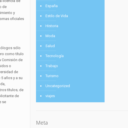
a licencia de
España
o de
imiento y
Estilo de Vida
iomas oficiales
Historia
Moda
Salud
tólogos sólo
njero como
título
Tecnología
la Comisión de
Trabajo
nidos o
versidad de
Turismo
 5 años y a su
nda,
Uncategorized
ros títulos; de
viajes
licitante de
e se
Meta