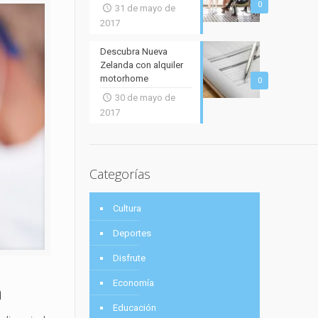
0
31 de mayo de
2017
Descubra Nueva
Zelanda con alquiler
motorhome
0
30 de mayo de
2017
Categorías
Cultura
Deportes
Disfrute
Economía
a
Educación