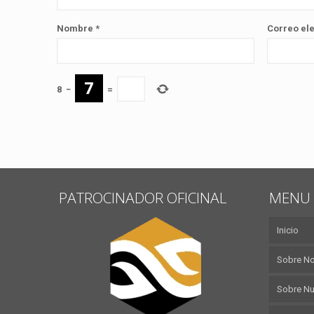
Nombre
*
Correo el
8
−
=
PATROCINADOR OFICINAL
MENU 
Inicio
Sobre N
Sobre Nu