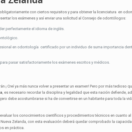
obligatoriamente con ciertos requisitos y para obtener la licenciatura en odo
sentar los exámenes y así enviar una solicitud al Consejo de odontólogos:
r perfectamente el idioma de inglés.
ontológico.
esional en odontología certificado por un individuo de suma importancia dent
para pasar satisfactoriamente los exámenes escritos y médicos.
rán ¡ Creí ya más nunca volver a presentar un examen! Pero por más tedioso qu
da
, es necesario recordar la disciplina y legalidad que esta nación defiende, 
jero debe acostumbrarse si ha de convertirse en un habitante para toda la vid
e evaluar los conocimientos científicos y procedimientos técnicos en cuanto al
 Nueva Zelanda, con esta evaluación deberá quedar comprobado la capacidad
os en práctica.