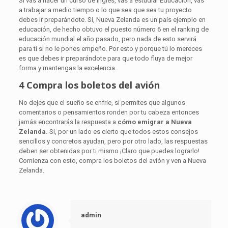
Si vas a hacer un curso de inglés, vas a estudiar Educación, vas
a trabajar a medio tiempo o lo que sea que sea tu proyecto
debes ir preparándote. Sí, Nueva Zelanda es un país ejemplo en
educación, de hecho obtuvo el puesto número 6 en el ranking de
educación mundial el año pasado, pero nada de esto servirá
para ti si no le pones empeño. Por esto y porque tú lo mereces
es que debes ir preparándote para que todo fluya de mejor
forma y mantengas la excelencia.
4 Compra los boletos del avión
No dejes que el sueño se enfríe, si permites que algunos
comentarios o pensamientos ronden por tu cabeza entonces
jamás encontrarás la respuesta a
cómo emigrar a Nueva
Zelanda.
Sí, por un lado es cierto que todos estos consejos
sencillos y concretos ayudan, pero por otro lado, las respuestas
deben ser obtenidas por ti mismo ¡Claro que puedes lograrlo!
Comienza con esto, compra los boletos del avión y ven a Nueva
Zelanda.
admin