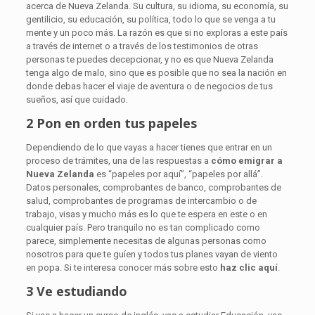
acerca de Nueva Zelanda. Su cultura, su idioma, su economía, su
gentilicio, su educación, su política, todo lo que se venga a tu
mente y un poco más. La razón es que si no exploras a este país
a través de internet o a través de los testimonios de otras
personas te puedes decepcionar, y no es que Nueva Zelanda
tenga algo de malo, sino que es posible que no sea la nación en
donde debas hacer el viaje de aventura o de negocios de tus
sueños, así que cuidado.
2 Pon en orden tus papeles
Dependiendo de lo que vayas a hacer tienes que entrar en un
proceso de trámites, una de las respuestas a
cómo emigrar a
Nueva Zelanda
es “papeles por aquí”, “papeles por allá”.
Datos personales, comprobantes de banco, comprobantes de
salud, comprobantes de programas de intercambio o de
trabajo, visas y mucho más es lo que te espera en este o en
cualquier país. Pero tranquilo no es tan complicado como
parece, simplemente necesitas de algunas personas como
nosotros para que te guíen y todos tus planes vayan de viento
en popa. Si te interesa conocer más sobre esto
haz clic aquí
.
3 Ve estudiando