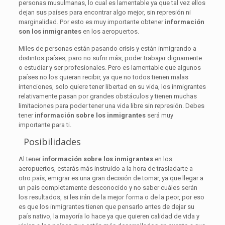
personas musulmanas, lo cual es lamentable ya que tal vez ellos
dejan sus países para encontrar algo mejor, sin represión ni
marginalidad. Por esto es muy importante obtener
información
son los inmigrantes
en los aeropuertos.
Miles de personas están pasando crisis y están inmigrando a
distintos países, paro no sufrir más, poder trabajar dignamente
o estudiar y ser profesionales. Pero es lamentable que algunos
países no los quieran recibir, ya que no todos tienen malas
intenciones, solo quiere tener libertad en su vida, los inmigrantes
relativamente pasan por grandes obstáculos y tienen muchas
limitaciones para poder tener una vida libre sin represión. Debes
tener
información sobre los inmigrantes
será muy
importante para ti.
Posibilidades
Al tener
información sobre los inmigrantes
en los
aeropuertos, estarás más instruido a la hora de trasladarte a
otro país, emigrar es una gran decisión de tomar, ya que llegar a
un país completamente desconocido y no saber cuáles serán
los resultados, si les irán de la mejor forma o de la peor, por eso
es que los inmigrantes tienen que pensarlo antes de dejar su
país nativo, la mayoría lo hace ya que quieren calidad de vida y