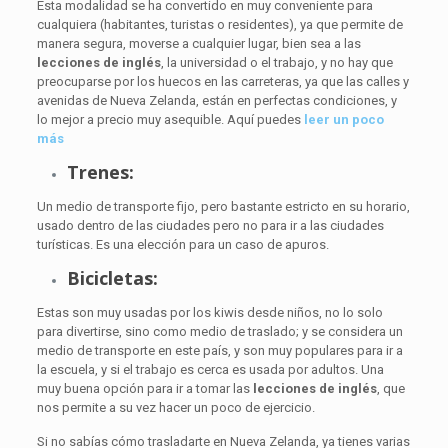
Esta modalidad se ha convertido en muy conveniente para
cualquiera (habitantes, turistas o residentes), ya que permite de
manera segura, moverse a cualquier lugar, bien sea a las
lecciones de inglés
,
la universidad o el trabajo, y no hay que
preocuparse por los huecos en las carreteras, ya que las calles y
avenidas de Nueva Zelanda, están en perfectas condiciones, y
lo mejor a precio muy asequible. Aquí puedes
leer un poco
más
Trenes:
Un medio de transporte fijo, pero bastante estricto en su horario,
usado dentro de las ciudades pero no para ir a las ciudades
turísticas. Es una elección para un caso de apuros.
Bicicletas:
E
stas son muy usadas por los kiwis desde niños, no lo solo
para divertirse, sino como medio de traslado; y se considera un
medio de transporte en este país, y son muy populares para ir a
la escuela, y si el trabajo es cerca es usada por adultos. Una
muy buena opción para ir a tomar las
lecciones de inglés
, que
nos permite a su vez hacer un poco de ejercicio.
Si no sabías cómo trasladarte en Nueva Zelanda, ya tienes varias