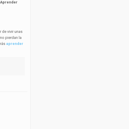
.
Aprender
 de vivir unas
 no pierdan la
drás
aprender