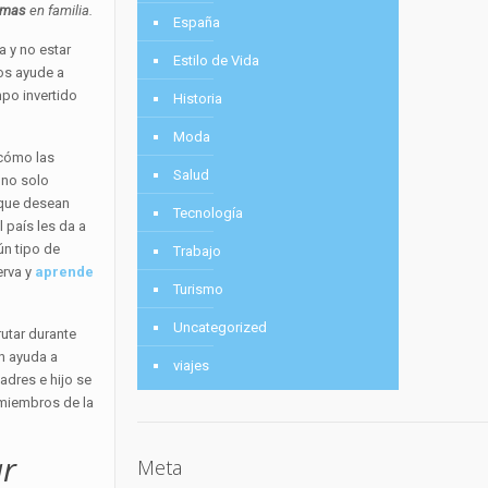
iomas
en familia.
España
a y no estar
Estilo de Vida
os ayude a
mpo invertido
Historia
Moda
 cómo las
Salud
y no solo
 que desean
Tecnología
 país les da a
ún tipo de
Trabajo
erva y
aprende
Turismo
Uncategorized
rutar durante
én ayuda a
viajes
adres e hijo se
 miembros de la
r
Meta