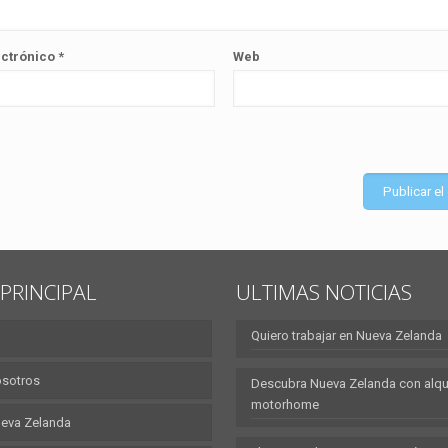
ectrónico
*
Web
PRINCIPAL
ULTIMAS NOTICIAS
Quiero trabajar en Nueva Zelanda
osotros
Descubra Nueva Zelanda con alqui
motorhome
eva Zelanda