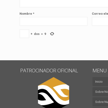
Nombre
*
Correo el
+
dos
=
9
PATROCINADOR OFICINAL
MENU 
Inicio
Sobre N
Sobre Nu