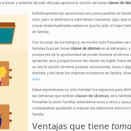
 a hacer; y además de salir del país aparece la opción de
tomar
clases de id
Definitivamente las vacaciones son para pasarlas en famili
solo, pero si dedicamos este tiempo haciendo algo que n
crecer intelectualmente sabemos que ha sido el mejor tie
en familia.
Con el pasar de los tiempos, es mucho más frecuente ver
familias buscan
tomar
clases de idiomas
en el extranjero, 
porque les da la oportunidad de poder dominar el idioma
aprender, sino porque buscar las clases de inglés fuera del
su vez la opción de tener paseos, excursiones, tours o alg
disfrute, y así tener los mejores momentos en familia, obs
más
.
Estas experiencias no solo brindan los espacios para disf
las semanas que recibes
clases de idiomas
, sino tambi
fomentar la unión familiar, entenderse unos a otros y que p
compenetran ayudando a mejorar las relaciones entre los
familia.
Ventajas que tiene
toma