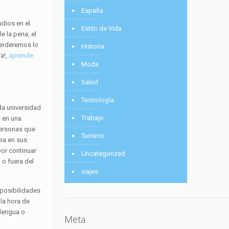
España
dios en el
Estilo de Vida
e la pena, el
perderemos lo
Historia
ía!,
aprende
Moda
Salud
Tecnología
ida universidad
Trabajo
a en una
personas que
Turismo
cia en sus
por continuar
Uncategorized
 o fuera del
viajes
 posibilidades
la hora de
 lengua o
Meta