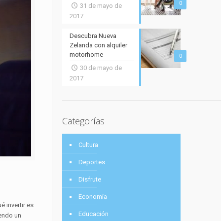
0
31 de mayo de
2017
Descubra Nueva
Zelanda con alquiler
motorhome
0
30 de mayo de
2017
Categorías
Cultura
Deportes
Disfrute
Economía
 invertir es
Educación
iendo un