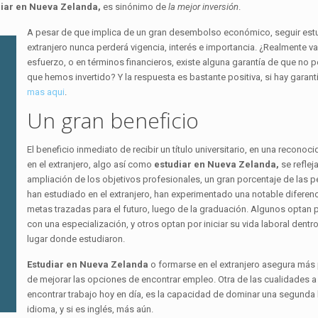
diar en Nueva Zelanda,
es sinónimo de
la mejor inversión
.
A pesar de que implica de un gran desembolso económico, seguir estu
extranjero nunca perderá vigencia, interés e importancia. ¿Realmente val
esfuerzo, o en términos financieros, existe alguna garantía de que no 
que hemos invertido? Y la respuesta es bastante positiva, si hay garant
mas aqui
.
Un gran beneficio
El beneficio inmediato de recibir un título universitario, en una reconoc
en el extranjero, algo así como
estudiar en Nueva Zelanda,
se reflej
ampliación de los objetivos profesionales, un gran porcentaje de las 
han estudiado en el extranjero, han experimentado una notable diferen
metas trazadas para el futuro, luego de la graduación. Algunos optan 
con una especialización, y otros optan por iniciar su vida laboral dentro
lugar donde estudiaron.
Estudiar en Nueva Zelanda
o formarse en el extranjero asegura más
de mejorar las opciones de encontrar empleo. Otra de las cualidades a 
encontrar trabajo hoy en día, es la capacidad de dominar una segunda
idioma, y si es inglés, más aún.