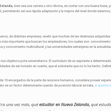
 Zelanda,
bien sea una carrera u otro idioma, es contar con una buena base, 
al, permitiendo así una rápida adaptación y la mejora del nivel donde estamos
manos, de distintas empresas, reveló que muchas de las destrezas adquiridas 
ores más importante que buscan los empleadores, los cuales son: conocimiento 
a y conocimiento multicultural; y las universidades extranjeras en la actualid
 tus objetivos pots-universitarios. El currículum de un aspirante a determina
lidades de ser tomado en cuenta, que el solicitante que no lo ha hecho. Defini
cada 10 encargados de la parte de recursos humanos, considera poseer experie
esto es un factor determinante cuando de posición laboral se trata,
si quieres
tra una vez más, qué
estudiar en Nueva Zelanda,
qué estudia